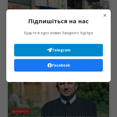
×
Підпишіться на нас
Будьте в курсі новин Західного Кур’єра
Місто
В Івано-Франківську відкрили та освятили
Telegram
анотаційну дошку Ярославу Шевчуку
Facebook
Духовність