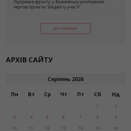
Підтримка фронту: у Франківську реалізували
чергові проєкти “Бюджету участі”
ВСІ НОВИНИ
АРХІВ САЙТУ
Серпень 2026
Пн
Вт
Ср
Чт
Пт
Сб
Нд
1
2
3
4
5
6
7
8
9
10
11
12
13
14
15
16