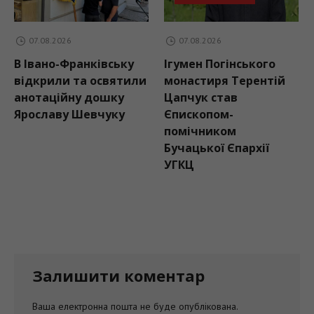
07.08.2026
07.08.2026
В Івано-Франківську
Ігумен Погінського
відкрили та освятили
монастиря Терентій
анотаційну дошку
Цапчук став
Ярославу Шевчуку
Єпископом-
помічником
Бучацької Єпархії
УГКЦ
Залишити коментар
Ваша електронна пошта не буде опублікована.