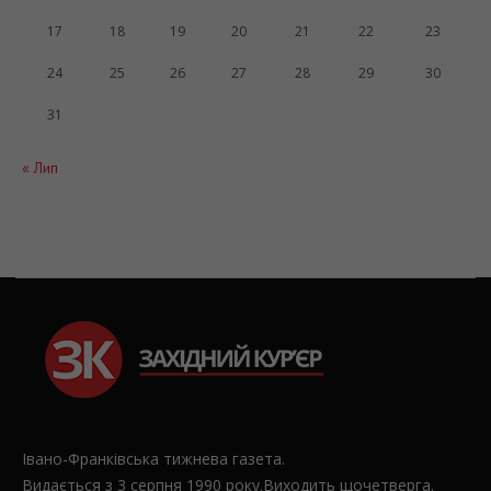
17
18
19
20
21
22
23
24
25
26
27
28
29
30
31
« Лип
Івано-Франківська тижнева газета.
Видається з 3 серпня 1990 року.Виходить щочетверга.