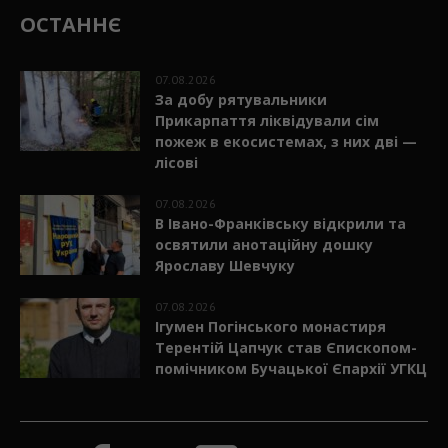
ОСТАННЄ
07.08.2026
За добу рятувальники
Прикарпаття ліквідували сім
пожеж в екосистемах, з них дві —
лісові
07.08.2026
В Івано-Франківську відкрили та
освятили анотаційну дошку
Ярославу Шевчуку
07.08.2026
Ігумен Погінського монастиря
Терентій Цапчук став Єпископом-
помічником Бучацької Єпархії УГКЦ