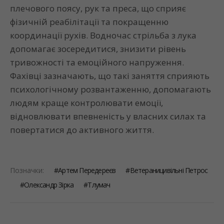
плечового поясу, рук та преса, що сприяє
фізичній реабілітації та покращенню
координації рухів. Водночас стрільба з лука
допомагає зосередитися, знизити рівень
тривожності та емоційного напруження.
Фахівці зазначають, що такі заняття сприяють
психологічному розвантаженню, допомагають
людям краще контролювати емоції,
відновлювати впевненість у власних силах та
повертатися до активного життя.
Позначки:
Артем Передереєв
Ветераницивільні Петрос
Олександр Зірка
Тлумач