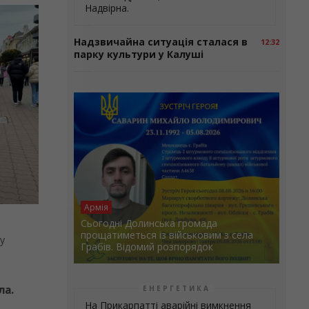
Надвірна.
Надзвичайна ситуація сталася в
12:32
парку культури у Калуші
Армія
Сьогодні Долинська громада
прощатиметься із військовим з села
лу
Грабів. Відомий розпорядок
ла.
ЕНЕРГЕТИКА
На Прикарпатті аварійні вимкнення