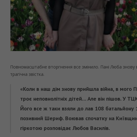
Повномасштабне вторгнення все змінило. Пані Люба знову в
трагічна звістка.
«Коли в наш дім знову прийшла війна, в мого П
троє неповнолітніх дітей… Але він пішов. У ТЦ
Його все ж таки взяли до лав 108 батальйону 
позивний Шериф. Воював спочатку на Київщині,
гіркотою розповідає Любов Василів.