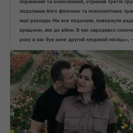
поранений та комісований, отримав третю груп
подолання його фізичних та психологічних трав
інші розлади. Ми все подолали, повернули раді
кращими, ніж до війни. В нас народився синоч
року в нас був наче другий медовий місяць», 