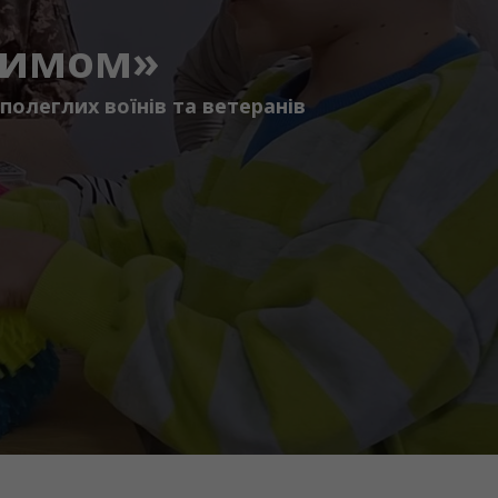
атимом»
полеглих воїнів та ветеранів