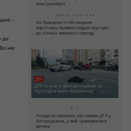
електроенергії
ІНФРАСТРУКТУРА
щині –
На Прикарпатті обговорили
підготовку паливної інфраструктури
до осінньо-зимового періоду
о до
 До нас
ДТП
ДТП за участі двох мотоциклів та
пішохода в Івано-Франківську
ДТП
Поліція встановлює обставини ДТП у
Богородчанах, у якій травмувалася
дитина