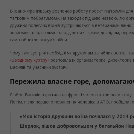
В Івано-Франківську розпочав роботу проєкт підтримки для 
татковим побратимом». На заходах під цією назвою, які орг
дружини полеглих воїнів зустрічаються з ветеранами війни.
знайомляться, спілкуються, діляться гірким досвідом, пере
само обпекло полум’я війни.
Чому такі зустрічі необхідні як дружинам загиблих воїнів, так
«Західному кур’єру»
розповіла їх організаторка, директорк
Василів та учасники зустрічі.
Пережила власне горе, допомага
Любов Василів втратила на фронті чоловіка три роки тому. 
Потім, після першого поранення чоловіка в АТО, пройшла нел
«Моя історія дружини воїна почалася у 2014 ро
Шерлок, пішов добровольцем у батальйон Націо