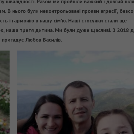
у інвалідності. Разом ми пройшли важкий і довгий шл
м. В нього були неконтрольовані прояви агресії, безсо
сть і гармонію в нашу сім’ю. Наші стосунки стали ще
ок, наша третя дитина. Ми були дуже щасливі. З 2018 
– пригадує Любов Василів.