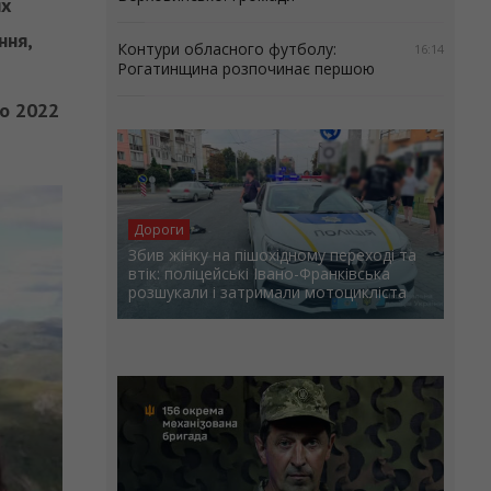
ях
ння,
Контури обласного футболу:
16:14
Рогатинщина розпочинає першою
до 2022
Дороги
Збив жінку на пішохідному переході та
втік: поліцейські Івано-Франківська
розшукали і затримали мотоцикліста