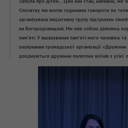
Забула про дітей… Цей мій стан, напевно, міг 
Спочатку ми могли годинами говорити по телефо
організувала ініціативну групу підтримки сіме
на Богородчанщині. Ми між собою ділились ко
пам’яті. У вшанування пам’яті мого чоловіка т
заснування громадської організації «Дружини Я
доєднуються дружини полеглих воїнів з усієї о