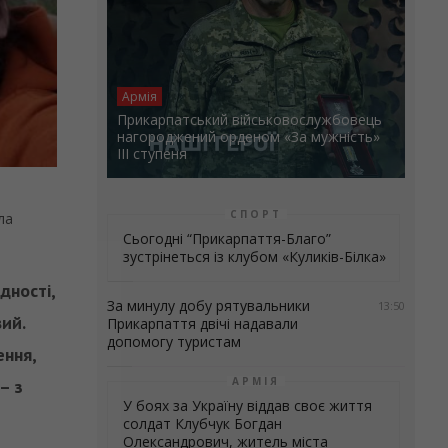
Армія
Прикарпатський військовослужбовець
нагороджений орденом «За мужність»
ІІІ ступеня
СПОРТ
ла
Сьогодні “Прикарпаття-Благо”
зустрінеться із клубом «Куликів-Білка»
дності,
За минулу добу рятувальники
13:50
вий.
Прикарпаття двічі надавали
допомогу туристам
ення,
АРМІЯ
– з
У боях за Україну віддав своє життя
солдат Клубчук Богдан
Олександрович, житель міста