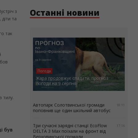
Останні новини
устріч з
 діти та
го так
й
юбов
Погода
Жара продовжує спадати: прогноз
погоди на 9 серпня
з тилу.
Автопарк Солотвинської громади
18:11
поповнив ще один шкільний автобус
й
Три сучасні зарядні станції EcoFlow
17:16
і був
DELTA 3 Max поїхали на фронт від
Верховинської громади