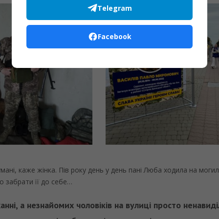
Telegram
Facebook
умані, каже жінка. Пів року день у день пані Люба ходила на моги
го забрати її до себе…
анні, а незнайомих чоловіків на вулиці просто ненавиді