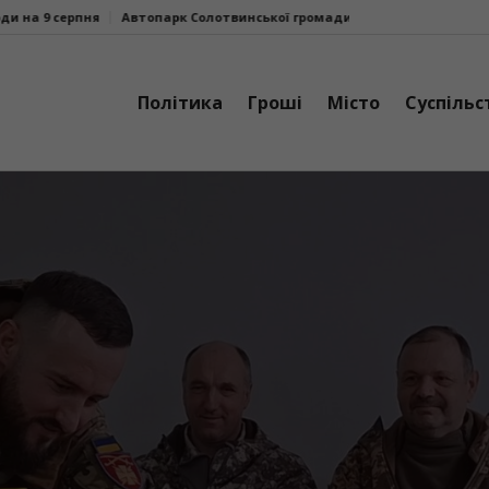
отвинської громади поповнив ще один шкільний автобус
Три сучасні
Політика
Гроші
Місто
Суспільс