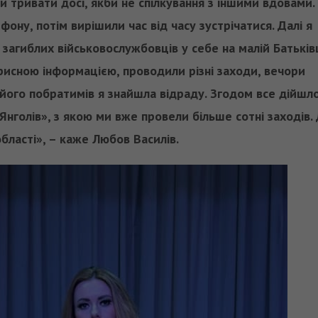
би тривати досі, якби не спілкування з іншими вдовами.
ну, потім вирішили час від часу зустрічатися. Далі я
й загиблих військовослужбовців у себе на малій Батьків
рисною інформацією, проводили різні заходи, вечори
а його побратимів я знайшла відраду. Згодом все дійшл
нголів», з якою ми вже провели більше сотні заходів.
бласті», – каже Любов Василів.