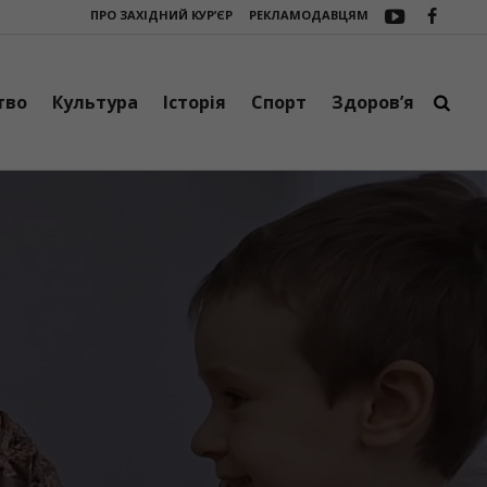
ПРО ЗАХІДНИЙ КУР’ЄР
РЕКЛАМОДАВЦЯМ
 зарядні станції EcoFlow DELTA 3 Max поїхали на фронт від Верховинськ
тво
Культура
Історія
Спорт
Здоров’я