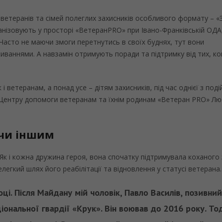
ветеранів та сімей полеглих захисників особливого формату – «З
анізовують у просторі «ВетеранPRO» при Івано-Франківській ОДА,
 Часто не маючи змоги перетнутись в своїх буднях, тут вони
живаннями. А навзамін отримують поради та підтримку від тих, ко
 і ветеранам, а понад усе – дітям захисників, під час однієї з поді
а Центру допомоги ветеранам та їхнім родинам «Ветеран PRO» Л
ючи іншим
Як і кожна дружина героя, вона спочатку підтримувала коханого 
егкий шлях його реабілітації та відновлення у статусі ветерана.
ці. Після Майдану мій чоловік, Павло Василів, позивни
нальної гвардії «Крук». Він воював до 2016 року. Тод